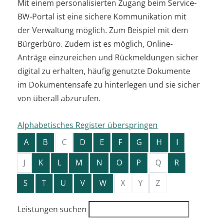
Mit einem personalisierten Zugang beim Service-
BW-Portal ist eine sichere Kommunikation mit
der Verwaltung möglich. Zum Beispiel mit dem
Bürgerbüro. Zudem ist es möglich, Online-
Anträge einzureichen und Rückmeldungen sicher
digital zu erhalten, häufig genutzte Dokumente
im Dokumentensafe zu hinterlegen und sie sicher
von überall abzurufen.
Alphabetisches Register überspringen
A
B
C
D
E
F
G
H
I
J
K
L
M
N
O
P
Q
R
S
T
U
V
W
X
Y
Z
Leistungen suchen