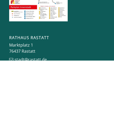
RATHAUS RASTATT
Marktplatz 1
76437
Rastatt
stadt@rastatt.de
07222 972-0
BÜRGERBÜRO
Herrenstraße 15
76437
Rastatt
buergerbuero@rastatt.de
07222 972-7110