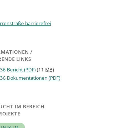
renstraße barrierefrei
RMATIONEN /
ENDE LINKS
036 Bericht
(PDF)
(11
MB
)
2036 Dokumentationen
(PDF)
UCHT IM BEREICH
ROJEKTE
LINIKUM