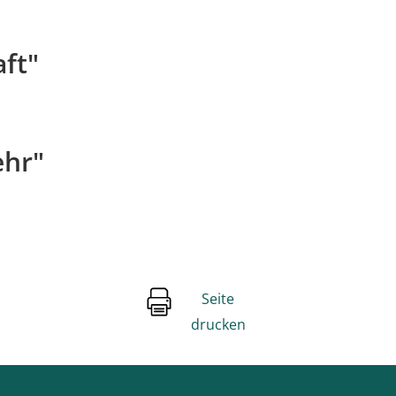
aft"
ehr"
Seite
drucken