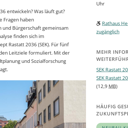
Uhr
036 entwickeln? Was läuft gut?
e Fragen haben
Rathaus Her
en und Bürgerschaft gemeinsam
zugänglich
alyse finden sich im
pt Rastatt 2036 (SEK). Für fünf
MEHR INFO
n Leitziele formuliert. Mit der
WEITERFÜHR
adtplanung und Sozialforschung
agt.
SEK Rastatt 2
SEK Rastatt 
(12,9
MB
)
HÄUFIG GES
ZUKUNFTSP
NEUBAU K