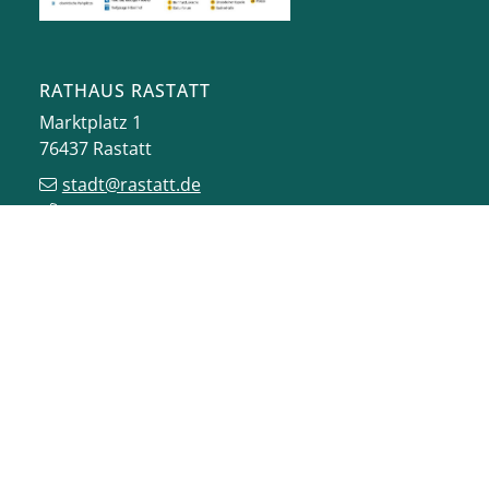
RATHAUS RASTATT
Marktplatz 1
76437
Rastatt
stadt@rastatt.de
07222 972-0
BÜRGERBÜRO
Herrenstraße 15
76437
Rastatt
buergerbuero@rastatt.de
07222 972-7110