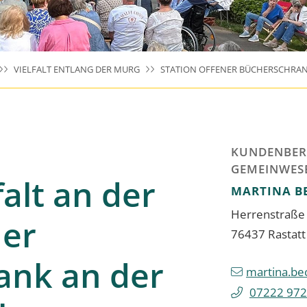
VIELFALT ENTLANG DER MURG
STATION OFFENER BÜCHERSCHRA
KUNDENBER
GEMEINWES
falt an der
MARTINA
B
Herrenstraße
ner
76437
Rastatt
ank an der
martina.be
07222 972