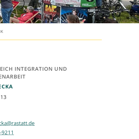
NK
EICH INTEGRATION UND
ENARBEIT
ECKA
 13
cka@rastatt.de
-9211