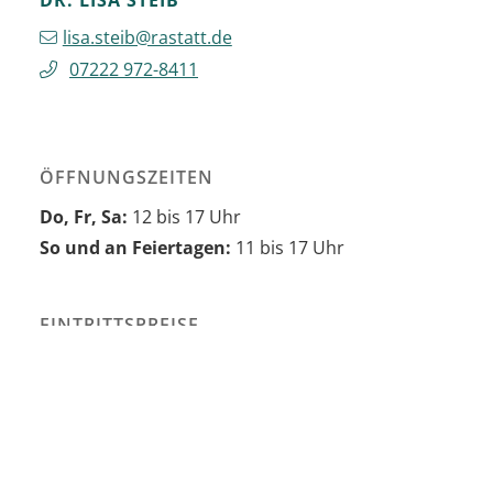
lisa.steib@rastatt.de
07222 972-8411
ÖFFNUNGSZEITEN
Do, Fr, Sa:
12 bis 17 Uhr
So und an Feiertagen:
11 bis 17 Uhr
EINTRITTSPREISE
Erwachsene 4 Euro, ermäßigt 2 Euro
Eintritt frei am 1. Freitag im Monat
Führungen: 45 Euro (Mo-Fr), 55 Euro
(Wochenende/Feiertage)