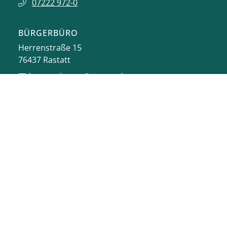
07222 972-0
BÜRGERBÜRO
Herrenstraße 15
76437
Rastatt
buergerbuero@rastatt.de
07222 972-7110
ONLINE-DIENSTE