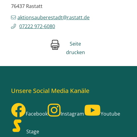
76437
Rastatt
aktionsauberestadt@rastatt.de
07222 972-6080
Seite
drucken
Unsere Social Media Kanäle
Facebook
Instagram
Youtube
Stage