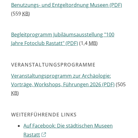
Benutzungs- und Entgeltordnung Museen
(PDF)
(559
KB
)
Begleitprogramm Jubiläumsausstellung "100
Jahre Fotoclub Rastatt"
(PDF)
(1,4
MB
)
VERANSTALTUNGSPROGRAMME
Veranstaltungsprogramm zur Archäologie:
Vorträge, Workshops, Führungen 2026
(PDF)
(505
KB
)
WEITERFÜHRENDE LINKS
Auf Facebook: Die städtischen Museen
Rastatt