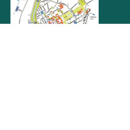
STADTMUSEUM
Herrenstraße 11
76437
Rastatt
museen@rastatt.de
07222 972-8401
ÖFFNUNGSZEITEN