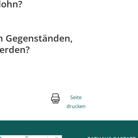
rlohn?
en Gegenständen,
werden?
Seite
drucken