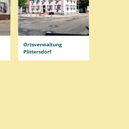
Ortsverwaltung
Plittersdorf