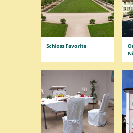
Schloss Favorite
O
N