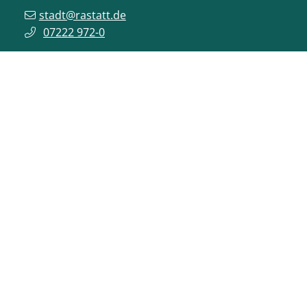
stadt@rastatt.de
07222 972-0
BÜRGERBÜRO
Herrenstraße 15
76437
Rastatt
buergerbuero@rastatt.de
07222 972-7110
ONLINE-DIENSTE