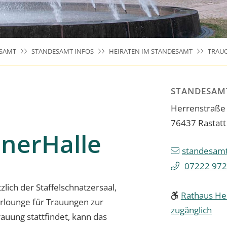
SAMT
STANDESAMT INFOS
HEIRATEN IM STANDESAMT
TRAU
STANDESAMT
Herrenstraße
76437
Rastatt
dnerHalle
standesamt
07222 972
lich der Staffelschnatzersaal,
Rathaus Her
erlounge für Trauungen zur
zugänglich
auung stattfindet, kann das