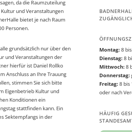
usagen, da die Raumzuteilung
 Kultur und Veranstaltungen
BADNERHALL
ZUGÄNGLIC
nerHalle bietet je nach Raum
100 Personen.
ÖFFNUNGSZ
alle grundsätzlich nur über den
Montag:
8 bis
tur und Veranstaltungen der
Dienstag:
8 b
ner hierfür ist Daniel Rollko
Mittwoch:
8 b
im Anschluss an Ihre Trauung
Donnerstag:
len, stimmen Sie sich bitte
Freitag:
8 bis
m Eigenbetrieb Kultur und
oder nach Ve
chen Konditionen ein
gstag stattfinden kann. Ein
HÄUFIG GES
nes Sektempfangs in der
STANDESAM