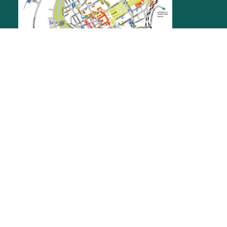
STADTMUSEUM
Herrenstraße 11
76437
Rastatt
museen@rastatt.de
07222 972-8401
ÖFFNUNGSZEITEN
Do, Fr, Sa: 12 bis 17 Uhr