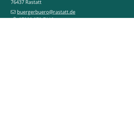
76437
Rastatt
buergerbuero@rastatt.de
07222 972-7110
ONLINE-DIENSTE
VERANSTALTUNGEN