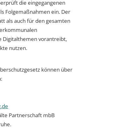
berprüft die eingegangenen
lls Folgemaßnahmen ein. Der
tatt als auch für den gesamten
interkommunalen
 Digitalthemen vorantreibt,
ekte nutzen.
berschutzgesetz können über
:
g.de
lte Partnerschaft mbB
ruhe.