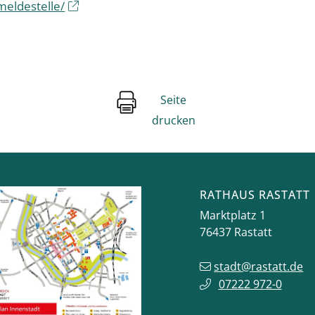
meldestelle/
Seite
drucken
RATHAUS RASTATT
Marktplatz 1
76437
Rastatt
stadt@rastatt.de
07222 972-0