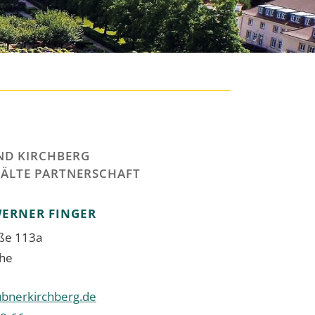
ND KIRCHBERG
ÄLTE PARTNERSCHAFT
WERNER
FINGER
aße 113a
uhe
bnerkirchberg.de