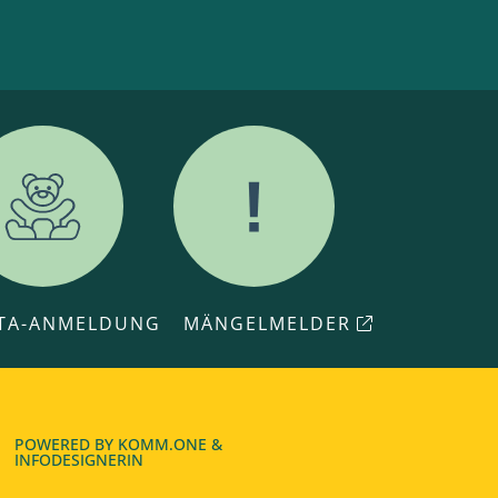
ITA-ANMELDUNG
MÄNGELMELDER
POWERED BY
KOMM.ONE
&
INFODESIGNERIN