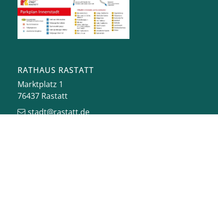
RATHAUS RASTATT
Marktplatz 1
76437
Rastatt
stadt@rastatt.de
07222 972-0
BÜRGERBÜRO
Herrenstraße 15
76437
Rastatt
buergerbuero@rastatt.de
07222 972-7110