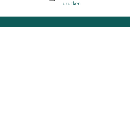
drucken
Unsere Social Media Kanäle
Facebook
Instagram
Youtube
Stage