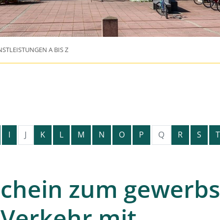
NSTLEISTUNGEN A BIS Z
J
Q
I
K
L
M
N
O
P
R
S
T
schein zum gewerb
Verkehr mit