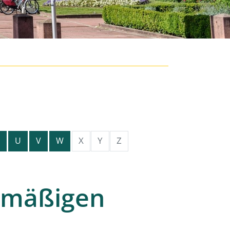
X
Y
Z
U
V
W
smäßigen