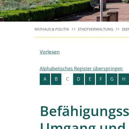
RATHAUS & POLITIK
STADTVERWALTUNG
DIE
Vorlesen
Alphabetisches Register überspringen
C
A
B
D
E
F
G
H
Befähigungs
Umgang und 