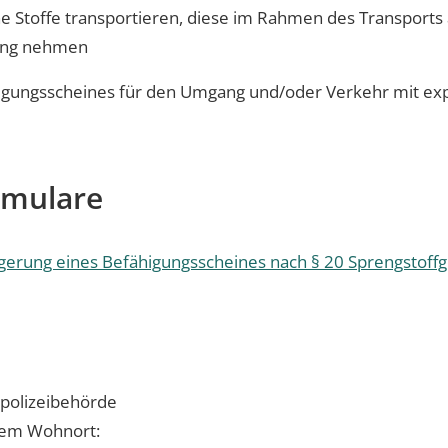
he Stoffe transportieren, diese im Rahmen des Transpor
fang nehmen
igungsscheines für den Umgang und/oder Verkehr mit exp
rmulare
ängerung eines Befähigungsscheines nach § 20 Sprengstoff
ispolizeibehörde
hrem Wohnort: