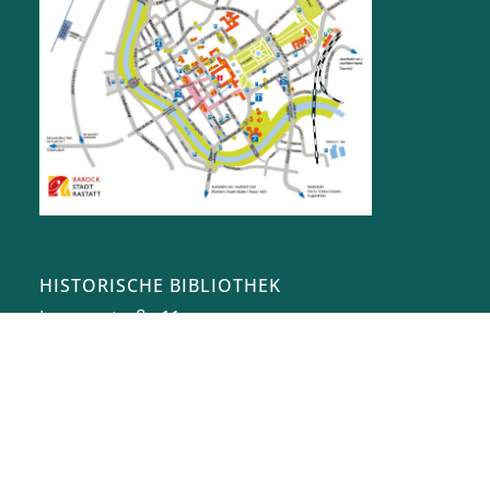
HISTORISCHE BIBLIOTHEK
Lyzeumstraße 11
76437
Rastatt
uli.steiger@rastatt.de
07222 972-8420
ÖFFNUNGSZEITEN