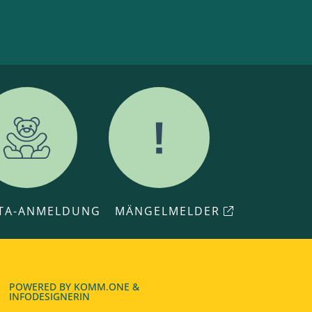
ITA-ANMELDUNG
MÄNGELMELDER
POWERED BY
KOMM.ONE
&
INFODESIGNERIN