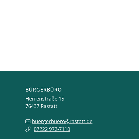
BÜRGERBÜRO
Herrenstraße 15
76437
Rastatt
buergerbuero@rastatt.de
07222 972-7110