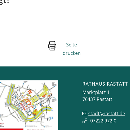
Seite
drucken
RATHAUS RASTATT
Marktplatz 1
76437
Rastatt
stadt@rastatt.de
07222 972-0