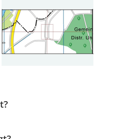
t?
gt?