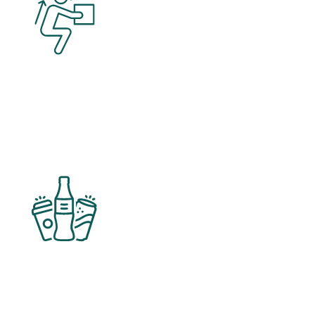
Ergonomische Arbeitsplätze
Gesundes und komfortables Arbeiten
Kostenlose Getränke
Das ganze Jahr Wasser inklusive