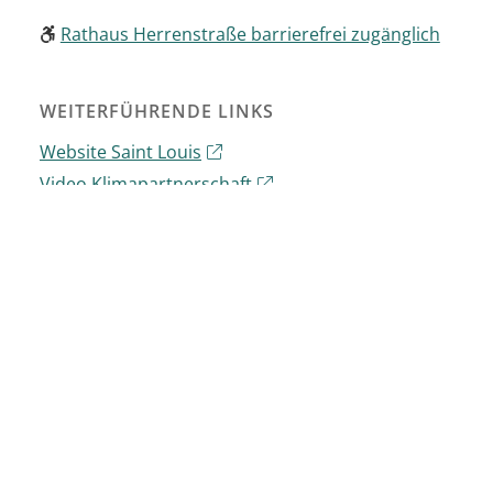
Rathaus Herrenstraße barrierefrei zugänglich
WEITERFÜHRENDE LINKS
Website Saint Louis
Video Klimapartnerschaft
Website NaturFreunde global_Saint-Louis
HÄUFIG GESUCHT IM BEREICH
KLIMASCHUTZ
KLIMASCHUTZKONZEPT
KLIMAANPASSUNGSKONZEPT
KLIMABEIRAT
KLIMAMANAGER
ENERGIESPARTIPPS
REPAIR-CAFÉ