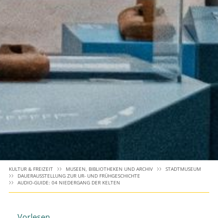
KULTUR & FREIZEIT
MUSEEN, BIBLIOTHEKEN UND ARCHIV
STADTMUSEUM
DAUERAUSSTELLUNG ZUR UR- UND FRÜHGESCHICHTE
AUDIO-GUIDE: 04 NIEDERGANG DER KELTEN
Vorlesen