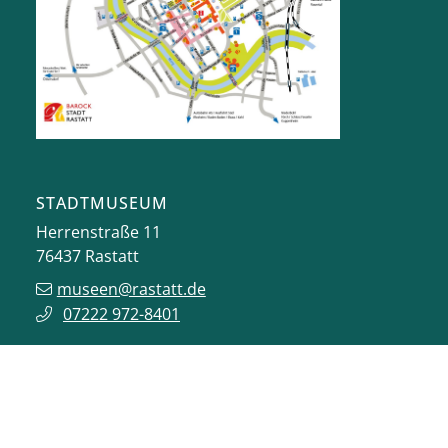
STADTMUSEUM
Herrenstraße 11
76437
Rastatt
museen@rastatt.de
07222 972-8401
ÖFFNUNGSZEITEN
Do, Fr, Sa: 12 bis 17 Uhr
So und Feiertage: 11 bis 17 Uhr