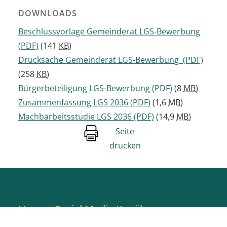
DOWNLOADS
Beschlussvorlage Gemeinderat LGS-Bewerbung
(PDF)
(141
KB
)
Drucksache Gemeinderat LGS-Bewerbung
(PDF)
(258
KB
)
Bürgerbeteiligung LGS-Bewerbung
(PDF)
(8
MB
)
Zusammenfassung LGS 2036
(PDF)
(1,6
MB
)
Machbarbeitsstudie LGS 2036
(PDF)
(14,9
MB
)
Seite
drucken
Unsere Social Media Kanäle