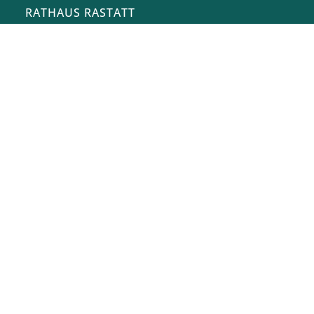
RATHAUS RASTATT
Marktplatz 1
76437
Rastatt
stadt@rastatt.de
07222 972-0
BÜRGERBÜRO
Herrenstraße 15
76437
Rastatt
buergerbuero@rastatt.de
07222 972-7110