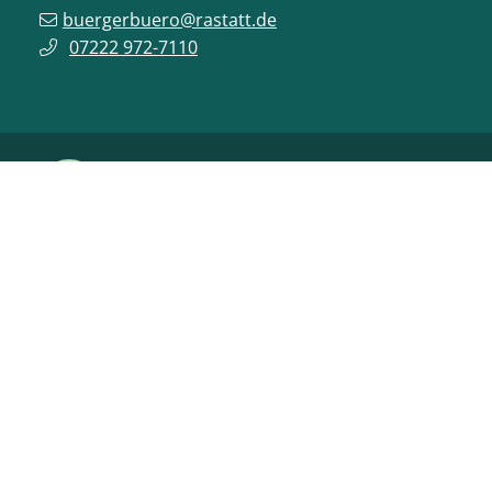
buergerbuero@rastatt.de
07222 972-7110
ONLINE-DIENSTE
VERANSTALTUNGEN