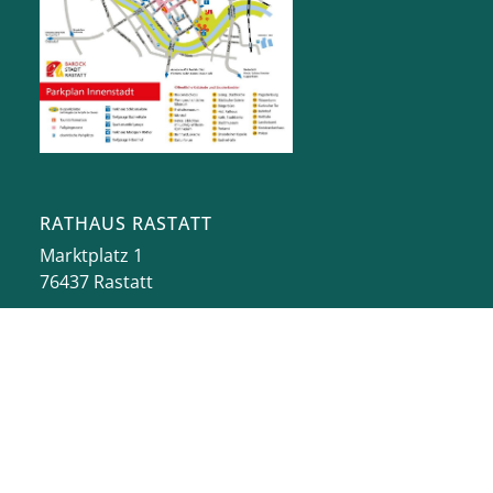
RATHAUS RASTATT
Marktplatz 1
76437
Rastatt
stadt@rastatt.de
07222 972-0
BÜRGERBÜRO
Herrenstraße 15
76437
Rastatt