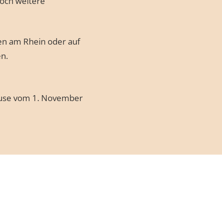
noch weitere
len am Rhein oder auf
n.
pause vom 1. November