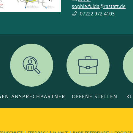
sophie.fulda@rastatt.de
07222 972-4103
GEN
ANSPRECHPARTNER
OFFENE STELLEN
K
TENSCHUTZ
FEEDBACK
INHALT
BARRIEREFREIHEIT
COOKIES