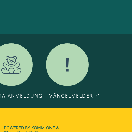
ITA-ANMELDUNG
MÄNGELMELDER
POWERED BY
KOMM.ONE
&
INFODESIGNERIN