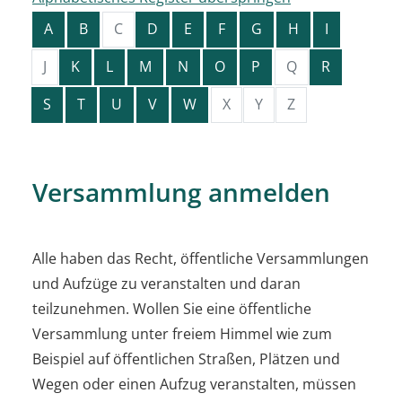
A
B
C
D
E
F
G
H
I
J
K
L
M
N
O
P
Q
R
S
T
U
V
W
X
Y
Z
Versammlung anmelden
Alle haben das Recht, öffentliche Versammlungen
und Aufzüge zu veranstalten und daran
teilzunehmen. Wollen Sie eine öffentliche
Versammlung unter freiem Himmel
wie zum
Beispiel auf öffentlichen Straßen, Plätzen und
Wegen oder einen Aufzug
veranstalten, müssen