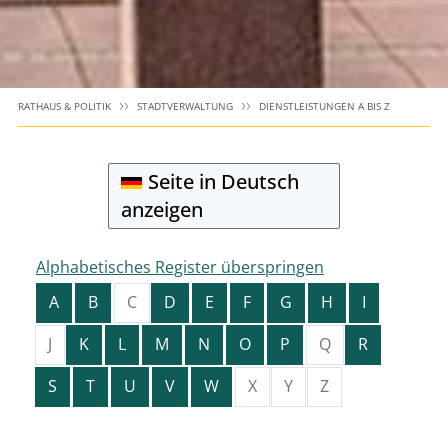
RATHAUS & POLITIK
STADTVERWALTUNG
DIENSTLEISTUNGEN A BIS Z
Seite in Deutsch
anzeigen
Alphabetisches Register überspringen
A
B
C
D
E
F
G
H
I
J
K
L
M
N
O
P
Q
R
S
T
U
V
W
X
Y
Z