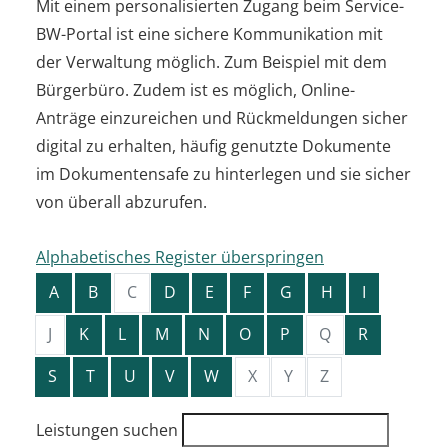
Mit einem personalisierten Zugang beim Service-
BW-Portal ist eine sichere Kommunikation mit
der Verwaltung möglich. Zum Beispiel mit dem
Bürgerbüro. Zudem ist es möglich, Online-
Anträge einzureichen und Rückmeldungen sicher
digital zu erhalten, häufig genutzte Dokumente
im Dokumentensafe zu hinterlegen und sie sicher
von überall abzurufen.
Alphabetisches Register überspringen
A
B
C
D
E
F
G
H
I
J
K
L
M
N
O
P
Q
R
S
T
U
V
W
X
Y
Z
Leistungen suchen