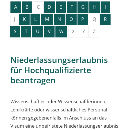
A
B
C
D
E
F
G
H
I
J
K
L
M
N
O
P
Q
R
S
T
U
V
W
X
Y
Z
Niederlassungserlaubnis
für Hochqualifizierte
beantragen
Wissenschaftler oder Wissenschaftlerinnen,
Lehrkräfte oder
wissenschaftliches Personal
können gegebenenfalls i
m Anschluss an das
Visum eine unbefristete Niederlassungserlaubnis