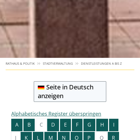
RATHAUS & POLITIK
STADTVERWALTUNG
DIENSTLEISTUNGEN A BIS Z
Seite in Deutsch
anzeigen
Alphabetisches Register überspringen
A
B
C
D
E
F
G
H
I
J
K
L
M
N
O
P
Q
R