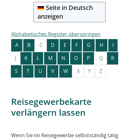
Seite in Deutsch
anzeigen
Alphabetisches Register überspringen
A
B
C
D
E
F
G
H
I
J
K
L
M
N
O
P
Q
R
S
T
U
V
W
X
Y
Z
Reisegewerbekarte
verlängern lassen
Wenn Sie im Reisegewerbe selbstständig tätig