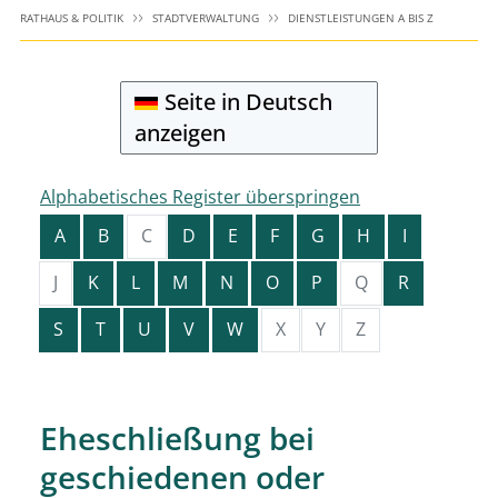
RATHAUS & POLITIK
STADTVERWALTUNG
DIENSTLEISTUNGEN A BIS Z
Seite in Deutsch
anzeigen
Alphabetisches Register überspringen
A
B
C
D
E
F
G
H
I
J
K
L
M
N
O
P
Q
R
S
T
U
V
W
X
Y
Z
Eheschließung bei
geschiedenen oder