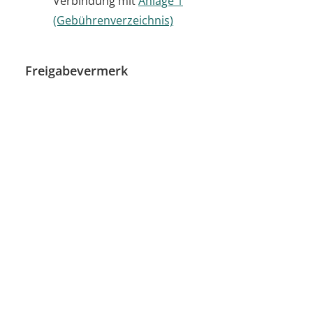
Verbindung mit
Anlage 1
(Gebührenverzeichnis)
Freigabevermerk
25.06.2024 Innenministerium Baden-
Württemberg
Seite
drucken