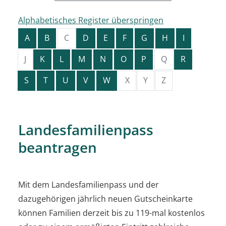
Alphabetisches Register überspringen
A
B
C
D
E
F
G
H
I
J
K
L
M
N
O
P
Q
R
S
T
U
V
W
X
Y
Z
Landesfamilienpass
beantragen
Mit dem Landesfamilienpass und der
dazugehörigen jährlich neuen Gutscheinkarte
können Familien derzeit bis zu 119-mal kostenlos