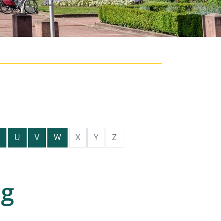
X
Y
Z
U
V
W
ng