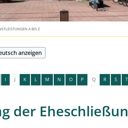
NSTLEISTUNGEN A BIS Z
Deutsch anzeigen
J
Q
I
K
L
M
N
O
P
R
S
T
g der Eheschließu