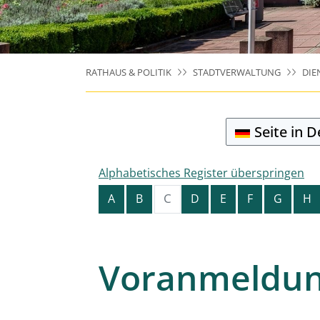
RATHAUS & POLITIK
STADTVERWALTUNG
DIE
Seite in 
Alphabetisches Register überspringen
C
A
B
D
E
F
G
H
Voranmeldun