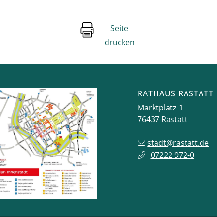
Seite
drucken
RATHAUS RASTATT
Marktplatz 1
76437
Rastatt
stadt@rastatt.de
07222 972-0