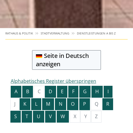
RATHAUS & POLITIK
STADTVERWALTUNG
DIENSTLEISTUNGEN A BIS Z
Seite in Deutsch
anzeigen
Alphabetisches Register überspringen
A
B
C
D
E
F
G
H
I
J
K
L
M
N
O
P
Q
R
S
T
U
V
W
X
Y
Z