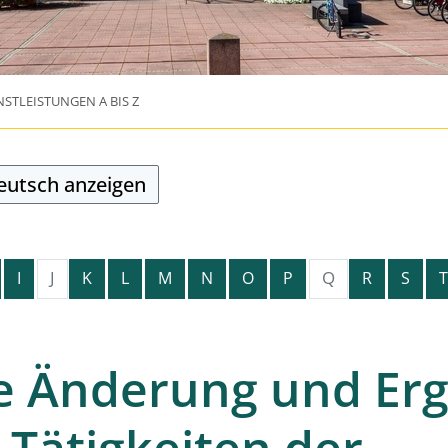
NSTLEISTUNGEN A BIS Z
Deutsch anzeigen
J
Q
I
K
L
M
N
O
P
R
S
T
e Änderung und Er
 Tätigkeiten der