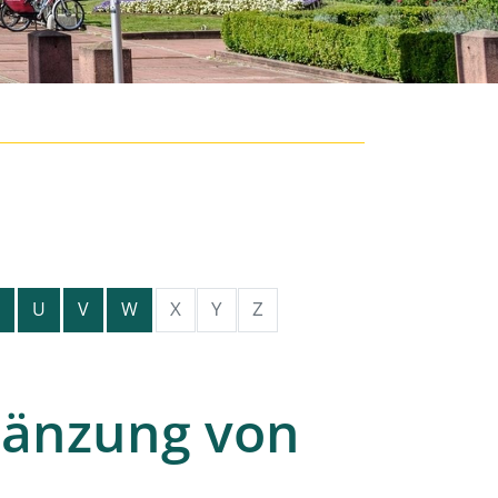
X
Y
Z
U
V
W
gänzung von