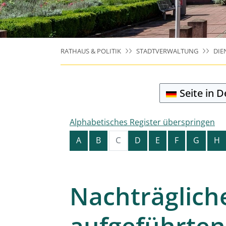
RATHAUS & POLITIK
STADTVERWALTUNG
DIE
Seite in 
Alphabetisches Register überspringen
C
A
B
D
E
F
G
H
Nachträglich
aufgeführten