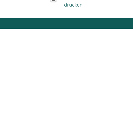
drucken
Unsere Social Media Kanäle
Facebook
Instagram
Youtube
Stage