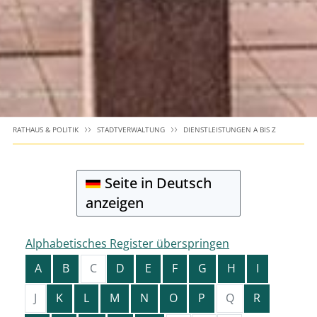
RATHAUS & POLITIK
STADTVERWALTUNG
DIENSTLEISTUNGEN A BIS Z
Seite in Deutsch
anzeigen
Alphabetisches Register überspringen
A
B
C
D
E
F
G
H
I
J
K
L
M
N
O
P
Q
R