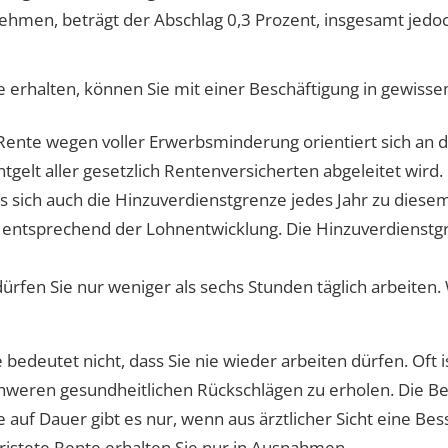
nehmen, beträgt der Abschlag 0,3 Prozent, insgesamt jedo
erhalten, können Sie mit einer Beschäftigung in gewiss
 Rente wegen voller Erwerbsminderung orientiert sich an
gelt aller gesetzlich Rentenversicherten abgeleitet wird
s sich auch die Hinzuverdienstgrenze jedes Jahr zu diesem 
 entsprechend der Lohnentwicklung. Die Hinzuverdienstgr
rfen Sie nur weniger als sechs Stunden täglich arbeiten. 
edeutet nicht, dass Sie nie wieder arbeiten dürfen. Oft is
hweren gesundheitlichen Rückschlägen zu erholen.
Die Be
 auf Dauer gibt es nur, wenn aus ärztlicher Sicht eine B
ristete Rente erhalten Sie nur in Ausnahmen.