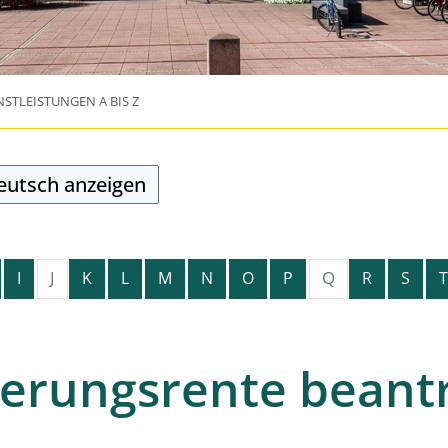
NSTLEISTUNGEN A BIS Z
Deutsch anzeigen
J
Q
I
K
L
M
N
O
P
R
S
T
erungsrente beant