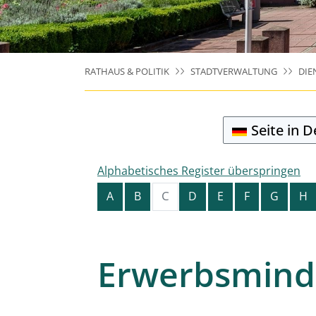
RATHAUS & POLITIK
STADTVERWALTUNG
DIE
Seite in 
Alphabetisches Register überspringen
C
A
B
D
E
F
G
H
Erwerbsmind