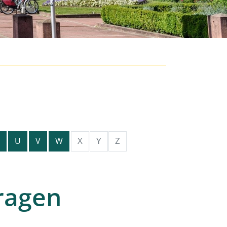
X
Y
Z
U
V
W
ragen