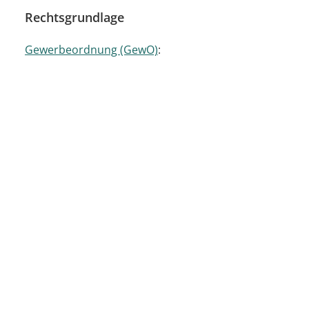
Rechtsgrundlage
Gewerbeordnung (GewO)
:
§ 11 Verarbeitung personenbezogener
Daten; Verordnungsermächtigung
§ 14 Anzeigepflicht
§ 15 Empfangsbescheinigung
§ 6b Absatz 1 GewO
und
§ 71a ff. LVwVfG
in
Verbindung mit
§§ 1 ff. des Gesetzes über
einheitliche Ansprechpartner für das Land
Baden-Württemberg (EAG BW)
(Verfahren
über eine einheitliche Stelle, einheitliche
Ansprechpartner)
Verordnung zur Ausgestaltung des
Gewerbeanzeigeverfahrens (GewAnz)