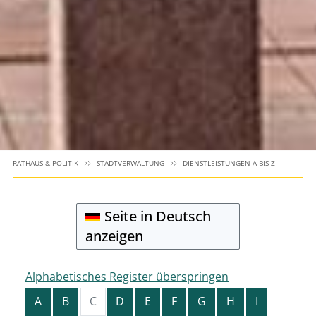
RATHAUS & POLITIK
STADTVERWALTUNG
DIENSTLEISTUNGEN A BIS Z
Seite in Deutsch
anzeigen
Alphabetisches Register überspringen
A
B
C
D
E
F
G
H
I