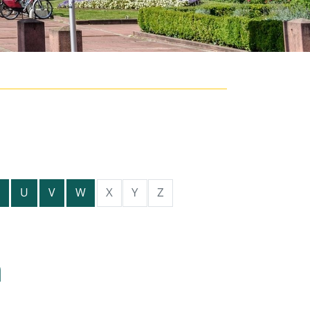
X
Y
Z
U
V
W
n