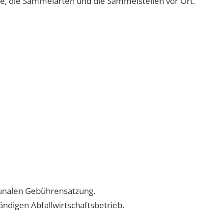
ne, die Sammelarten und die Sammelstellen vor Ort.
munalen Gebührensatzung.
ändigen Abfallwirtschaftsbetrieb.