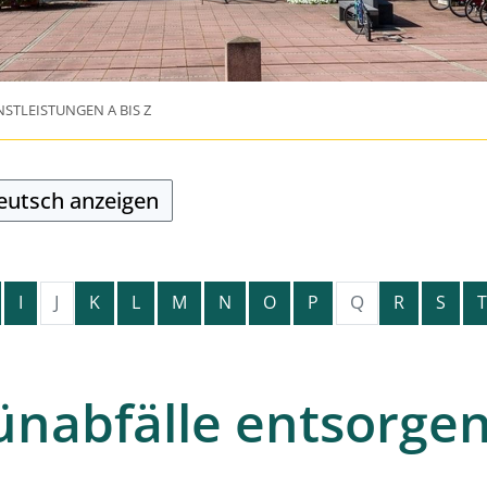
NSTLEISTUNGEN A BIS Z
Deutsch anzeigen
J
Q
I
K
L
M
N
O
P
R
S
T
ünabfälle entsorge