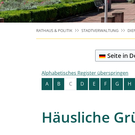
RATHAUS & POLITIK
STADTVERWALTUNG
DIE
Seite in 
Alphabetisches Register überspringen
C
A
B
D
E
F
G
H
Häusliche Gr