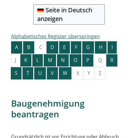
Seite in Deutsch
anzeigen
Alphabetisches Register überspringen
A
B
C
D
E
F
G
H
I
J
K
L
M
N
O
P
Q
R
S
T
U
V
W
X
Y
Z
Baugenehmigung
beantragen
Grundsätzlich ist vor Errichtung oder Abbruch