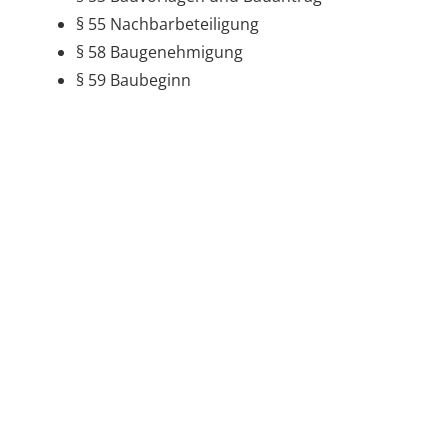
§ 55 Nachbarbeteiligung
§ 58 Baugenehmigung
§ 59 Baubeginn
§ 67 Bauabnahme, Inbetriebnahme der
Feuerungsanlage
Verordnung der Landesregierung, des
Ministeriums für Landesentwicklung und Wohnen
über das baurechtliche Verfahren
(Verfahrensverordnung zur Landesbauordnung -
LBOVVO)
:
§ 2 Bauvorlagen im Genehmigungsverfahren
§ 4 Lageplan
Freigabevermerk