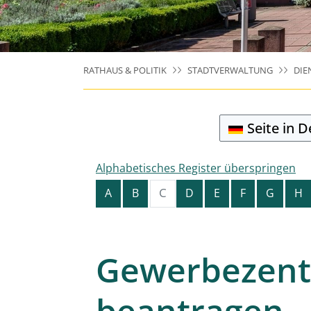
RATHAUS & POLITIK
STADTVERWALTUNG
DIE
Seite in 
Alphabetisches Register überspringen
C
A
B
D
E
F
G
H
Gewerbezentr
beantragen