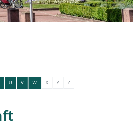
X
Y
Z
U
V
W
ft