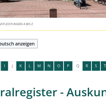
NSTLEISTUNGEN A BIS Z
Deutsch anzeigen
J
Q
I
K
L
M
N
O
P
R
S
T
alregister - Auskun