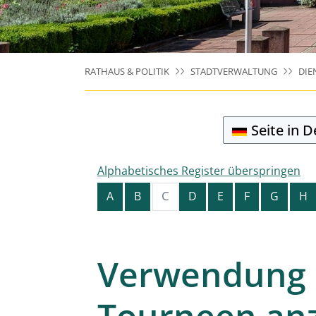
RATHAUS & POLITIK
STADTVERWALTUNG
DIE
Seite in 
Alphabetisches Register überspringen
C
A
B
D
E
F
G
H
Verwendung p
Tourneen an