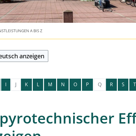
NSTLEISTUNGEN A BIS Z
Deutsch anzeigen
J
Q
I
K
L
M
N
O
P
R
S
T
yrotechnischer Eff
zeigen