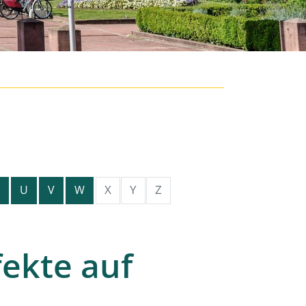
X
Y
Z
U
V
W
ekte auf