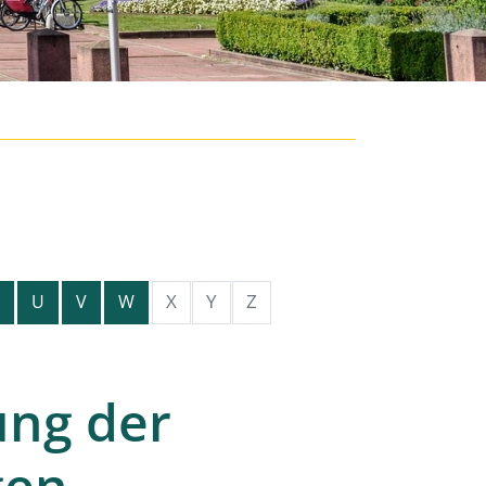
X
Y
Z
U
V
W
ung der
gen