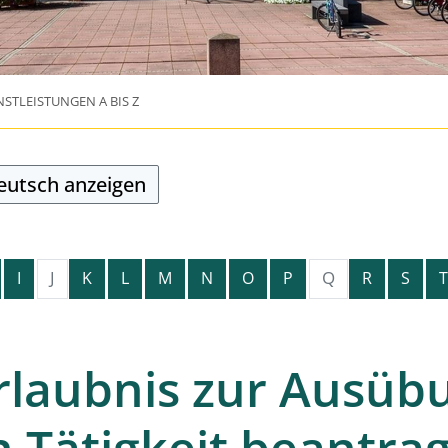
NSTLEISTUNGEN A BIS Z
Deutsch anzeigen
J
Q
I
K
L
M
N
O
P
R
S
T
rlaubnis zur Ausüb
n Tätigkeit beantra