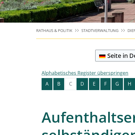
RATHAUS & POLITIK
STADTVERWALTUNG
DIE
Seite in 
Alphabetisches Register überspringen
C
A
B
D
E
F
G
H
Aufenthaltse
selbständige