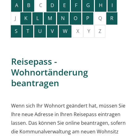
A
B
C
D
E
F
G
H
I
J
K
L
M
N
O
P
Q
R
S
T
U
V
W
X
Y
Z
Reisepass -
Wohnortänderung
beantragen
Wenn sich Ihr Wohnort geändert hat, müssen Sie
Ihre neue Adresse in Ihren Reisepass eintragen
lassen.
Das können Sie online beantragen, sofern
die Kommunalverwaltung am neuen Wohnsitz