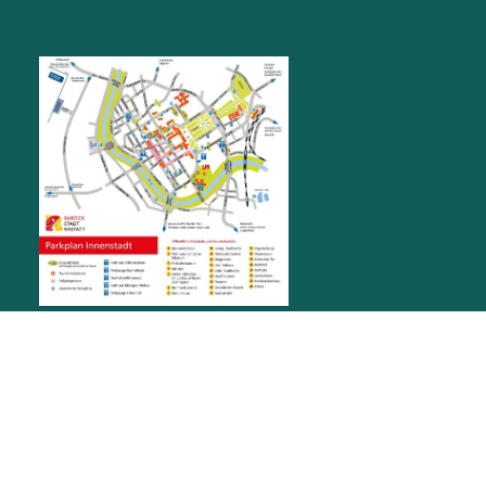
RATHAUS RASTATT
Marktplatz 1
76437
Rastatt
stadt@rastatt.de