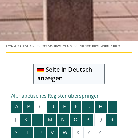
RATHAUS & POLITIK
STADTVERWALTUNG
DIENSTLEISTUNGEN A BIS Z
Seite in Deutsch
anzeigen
Alphabetisches Register überspringen
A
B
C
D
E
F
G
H
I
J
K
L
M
N
O
P
Q
R
S
T
U
V
W
X
Y
Z